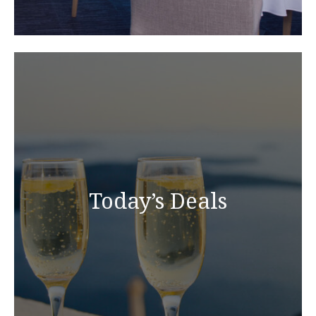
Today’s Deals