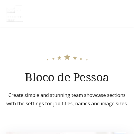
Skip
to
HOTEL TERRA NATIVA
content
Bloco de Pessoa
Create simple and stunning team showcase sections
with the settings for job titles, names and image sizes.