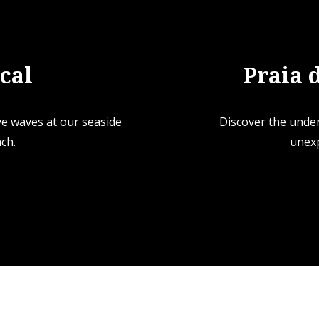
cal
Praia 
ve waves at our seaside
Discover the unde
ch.
unexp