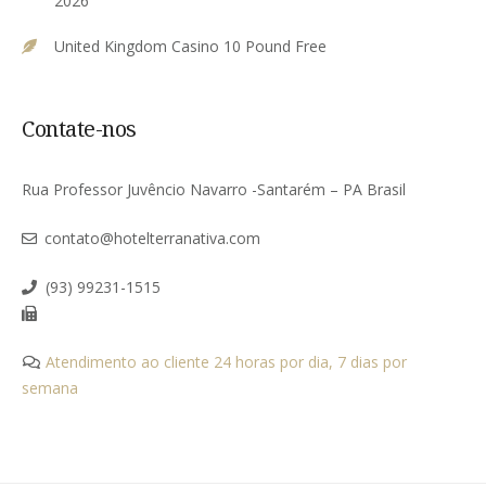
2026
United Kingdom Casino 10 Pound Free
Contate-nos
Rua Professor Juvêncio Navarro -Santarém – PA Brasil
contato@hotelterranativa.com
(93) 99231-1515
Atendimento ao cliente 24 horas por dia, 7 dias por
semana