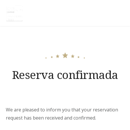
Skip
to
HOTEL TERRA NATIVA
content
Reserva confirmada
We are pleased to inform you that your reservation
request has been received and confirmed.