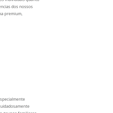
ências dos nossos
ama premium,
especialmente
 cuidadosamente