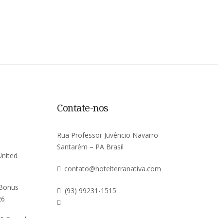
Contate-nos
Rua Professor Juvêncio Navarro -
Santarém – PA Brasil
United
contato@hotelterranativa.com
 Bonus
(93) 99231-1515
26