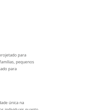
projetado para
famílias, pequenos
jado para
dade única na
os individuais quanto