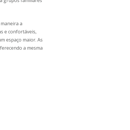
a grupos familiares
e maneira a
 e confortáveis,
um espaço maior. As
, oferecendo a mesma