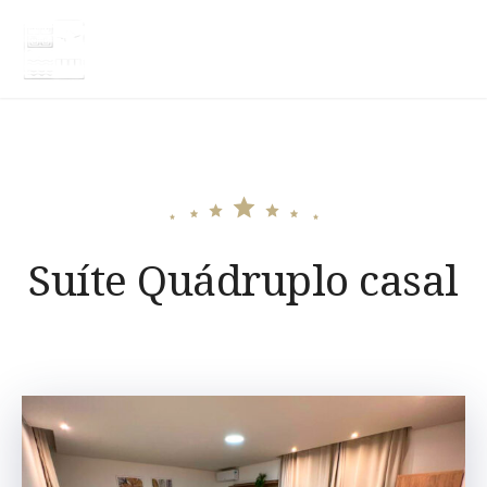
Skip
to
HOTEL TERRA NATIVA
content
Suíte Quádruplo casal