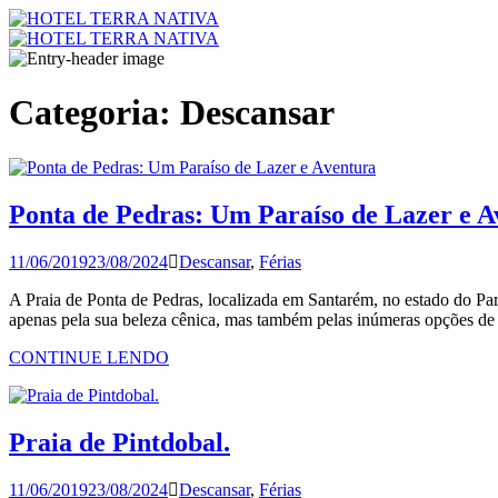
Skip
to
content
HOTEL TERRA NATIVA
Hotel Terra Nativa – Faça sua Reserva On-line
Categoria:
Descansar
Ponta de Pedras: Um Paraíso de Lazer e A
11/06/2019
23/08/2024
Descansar
,
Férias
A Praia de Ponta de Pedras, localizada em Santarém, no estado do Pará,
apenas pela sua beleza cênica, mas também pelas inúmeras opções de l
CONTINUE LENDO
Praia de Pintdobal.
11/06/2019
23/08/2024
Descansar
,
Férias