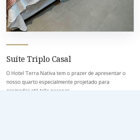
Suíte Triplo Casal
O Hotel Terra Nativa tem o prazer de apresentar o
nosso quarto especialmente projetado para
acomodar até três pessoas.
Adultos:
3
Tamanho:
20m²
Tipo – cama:
Cama de Casal e Cama de Solteiro.
Categorias:
Duplo
,
Quadruplo
,
Sextuplo
,
Triplo