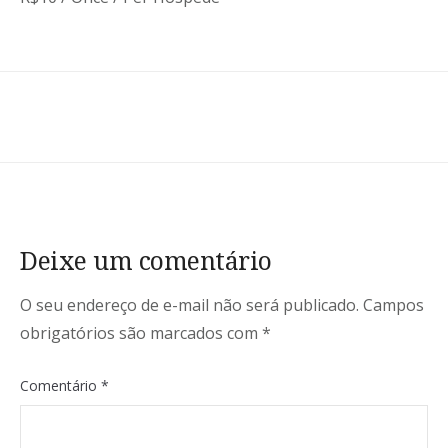
Deixe um comentário
O seu endereço de e-mail não será publicado.
Campos
obrigatórios são marcados com
*
Comentário
*