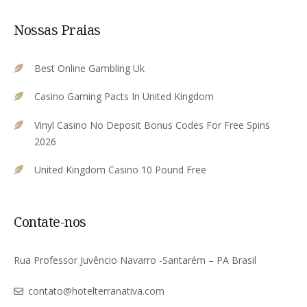
Nossas Praias
Best Online Gambling Uk
Casino Gaming Pacts In United Kingdom
Vinyl Casino No Deposit Bonus Codes For Free Spins
2026
United Kingdom Casino 10 Pound Free
Contate-nos
Rua Professor Juvêncio Navarro -Santarém – PA Brasil
contato@hotelterranativa.com